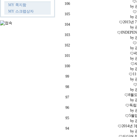
106
MY 쪽지함
by
MY 스크랩상자
105
by
2015년
104
by
INDEPE
103
by
102
by
101
by
100
by
1
99
by
98
by
8월도
97
by
독립
96
by
5월
95
by
2014년
94
by
드디어 접