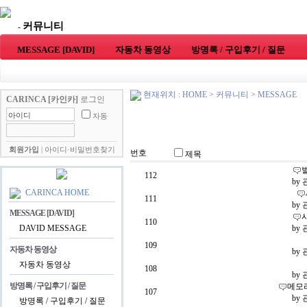
커뮤니티
-
MESSAGE [DAVID]
자동차 동영상
방명록 / 구입후기 / 질문
현재위치 : HOME
>
커뮤니티
>
MESSAGE
CARINCA [카인카]
로그인
자동
회원가입
|
아이디·비밀번호찾기
번호
제목
벌
112
by
CARINCA HOME
111
by
MESSAGE [DAVID]
110
DAVID MESSAGE
by
109
자동차 동영상
by
자동차 동영상
108
by
방명록 / 구입후기 / 질문
메모리
107
by
방명록 / 구입후기 / 질문