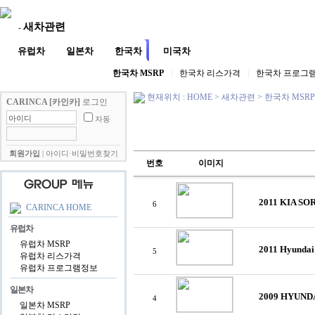
새차관련
-
유럽차
일본차
한국차
미국차
한국차 MSRP
|
한국차 리스가격
|
한국차 프로그
현재위치 : HOME
>
새차관련
>
한국차 MSRP
CARINCA [카인카]
로그인
자동
회원가입
|
아이디·비밀번호찾기
번호
이미지
2011 KIA SO
6
CARINCA HOME
유럽차
유럽차 MSRP
2011 Hyundai
5
유럽차 리스가격
유럽차 프로그램정보
일본차
2009 HYUND
4
일본차 MSRP